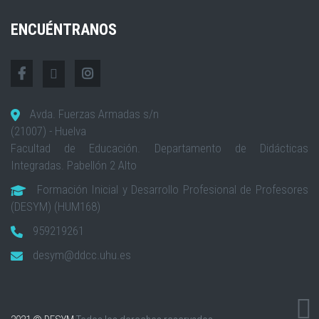
ENCUÉNTRANOS
Avda. Fuerzas Armadas s/n
(21007) - Huelva
Facultad de Educación. Departamento de Didácticas
Integradas. Pabellón 2 Alto
Formación Inicial y Desarrollo Profesional de Profesores
(DESYM) (HUM168)
959219261
desym@ddcc.uhu.es